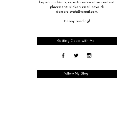
keperluan bisnis, seperti review atau content
placement, silakan email saya di
damaraisyah@gmail.com.
Happy reading!
Getting Closer with Me
Follow My Blog