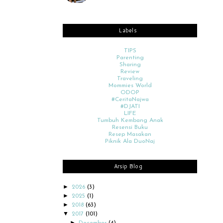
Labels
TIPS
Parenting
Sharing
Review
Traveling
Mommies World
ODOP
#CeritaNajwa
#DJATI
LIFE
Tumbuh Kembang Anak
Resensi Buku
Resep Masakan
Piknik Ala DuoNaj
Arsip Blog
►
2026
(3)
►
2025
(1)
►
2018
(63)
▼
2017
(101)
►