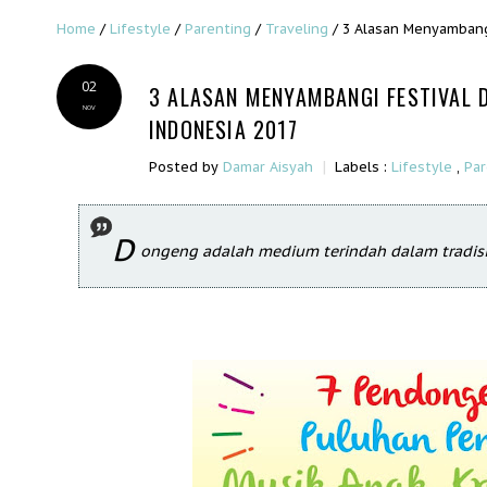
Home
/
Lifestyle
/
Parenting
/
Traveling
/
3 Alasan Menyambang
02
3 ALASAN MENYAMBANGI FESTIVAL 
NOV
INDONESIA 2017
|
Posted by
Damar Aisyah
Labels :
Lifestyle
,
Par
D
ongeng adalah medium terindah dalam tradisi