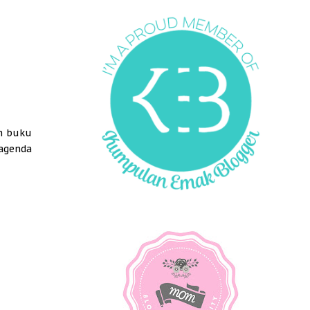
n buku
 agenda