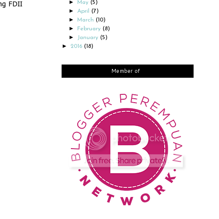
►
ng FDII
May
(5)
►
April
(7)
►
March
(10)
►
February
(8)
►
January
(5)
►
2016
(18)
Member of