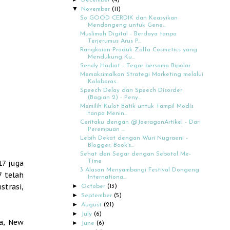
December
(4)
▼
November
(11)
So GOOD CERDIK dan Keasyikan
Mendongeng untuk Gene...
Muslimah Digital - Berdaya tanpa
Terjerumus Arus P...
Rangkaian Produk Zalfa Cosmetics yang
Mendukung Ku...
Sendy Hadiat - Tegar bersama Bipolar
Memaksimalkan Strategi Marketing melalui
Kolaboras...
Speech Delay dan Speech Disorder
(Bagian 2) - Peny...
Memilih Kulot Batik untuk Tampil Modis
tanpa Menin...
Ceritaku dengan @JoeraganArtikel - Dari
Perempuan ...
Lebih Dekat dengan Wuri Nugraeni -
Blogger, Book's...
Sehat dan Segar dengan Sebotol Me-
Time
17 juga
3 Alasan Menyambangi Festival Dongeng
7 telah
Internationa...
strasi,
►
October
(13)
►
September
(5)
►
August
(21)
►
July
(6)
ia, New
►
June
(6)