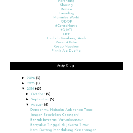
Parenting
Sharing
Review
Traveling
Mommies World
ODOP
#CeritaNajwa
#DJATI
LIFE
Tumbuh Kembang Anak
Resensi Buku
Resep Masakan
Piknik Ala DuoNaj
Arsip Blog
►
2026
(3)
►
2025
(1)
▼
2018
(63)
►
October
(5)
►
September
(5)
▼
August
(8)
Denganmu, Hidupku Asik tanpa Toxic
Jangan Sepelekan Cacingan!
Bentuk Investasi Virtualpreneur
Bersyukur Tinggal di Jakarta Timur
Kami Datang Mendukung Kemenangan