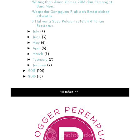
Writingthon Asian Games 2018 dan Semangat
Baru Men...
Waspadai Gangguan Fisik dan Emosi akibat
Obesitas ...
3 Hal yang Saya Pelajari setelah 8 Tahun
Berstatus...
►
July
(7)
►
June
(3)
►
May
(6)
►
April
(6)
►
March
(7)
►
February
(7)
►
January
(9)
►
2017
(101)
►
2016
(18)
Member of