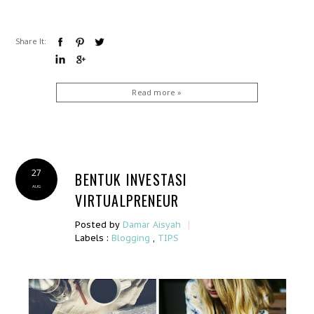
Share It:
Read more »
27
BENTUK INVESTASI
AUG
VIRTUALPRENEUR
|
Posted by
Damar Aisyah
Labels :
Blogging
,
TIPS