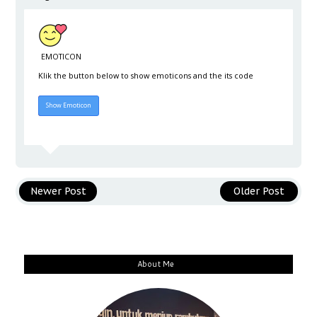
EMOTICON
Klik the button below to show emoticons and the its code
Hide Emoticon
Show Emoticon
Newer Post
Older Post
About Me