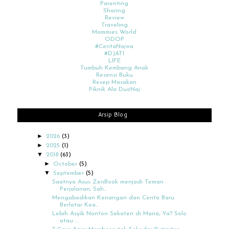
Parenting
Sharing
Review
Traveling
Mommies World
ODOP
#CeritaNajwa
#DJATI
LIFE
Tumbuh Kembang Anak
Resensi Buku
Resep Masakan
Piknik Ala DuoNaj
Arsip Blog
►
2026
(3)
►
2025
(1)
▼
2018
(63)
►
October
(5)
▼
September
(5)
Saatnya Asus ZenBook menjadi Teman
Perjalanan, Sah...
Mengabadikan Kenangan dan Cerita Baru
Berlatar Kea...
Lebih Asyik Nonton Sekaten di Mana, Ya? Solo
atau ...