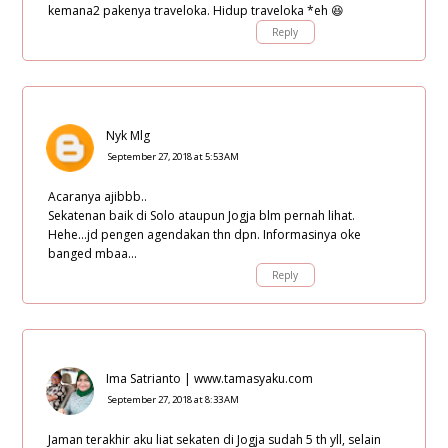
kemana2 pakenya traveloka. Hidup traveloka *eh 😆
Reply
Nyk Mlg
September 27, 2018 at 5:53 AM
Acaranya ajibbb..
Sekatenan baik di Solo ataupun Jogja blm pernah lihat.
Hehe...jd pengen agendakan thn dpn. Informasinya oke
banged mbaa...
Reply
Ima Satrianto | www.tamasyaku.com
September 27, 2018 at 8:33 AM
Jaman terakhir aku liat sekaten di Jogja sudah 5 th yll, selain