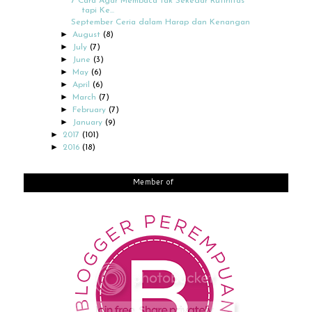
7 Cara Agar Membaca tak Sekedar Rutinitas
tapi Ke...
September Ceria dalam Harap dan Kenangan
►
August
(8)
►
July
(7)
►
June
(3)
►
May
(6)
►
April
(6)
►
March
(7)
►
February
(7)
►
January
(9)
►
2017
(101)
►
2016
(18)
Member of