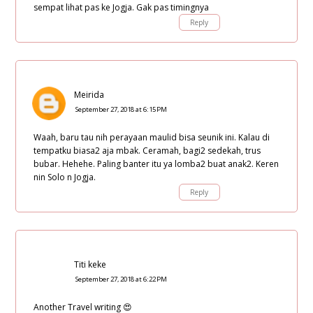
sempat lihat pas ke Jogja. Gak pas timingnya
Reply
Meirida
September 27, 2018 at 6:15 PM
Waah, baru tau nih perayaan maulid bisa seunik ini. Kalau di
tempatku biasa2 aja mbak. Ceramah, bagi2 sedekah, trus
bubar. Hehehe. Paling banter itu ya lomba2 buat anak2. Keren
nin Solo n Jogja.
Reply
Titi keke
September 27, 2018 at 6:22 PM
Another Travel writing 😍