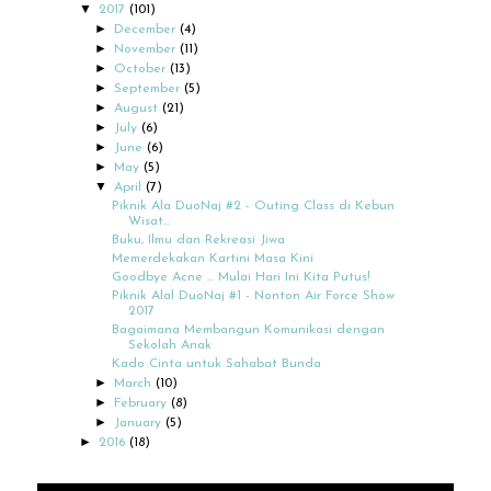
▼
2017
(101)
►
December
(4)
►
November
(11)
►
October
(13)
►
September
(5)
►
August
(21)
►
July
(6)
►
June
(6)
►
May
(5)
▼
April
(7)
Piknik Ala DuoNaj #2 - Outing Class di Kebun
Wisat...
Buku, Ilmu dan Rekreasi Jiwa
Memerdekakan Kartini Masa Kini
Goodbye Acne ... Mulai Hari Ini Kita Putus!
Piknik Alal DuoNaj #1 - Nonton Air Force Show
2017
Bagaimana Membangun Komunikasi dengan
Sekolah Anak
Kado Cinta untuk Sahabat Bunda
►
March
(10)
►
February
(8)
►
January
(5)
►
2016
(18)