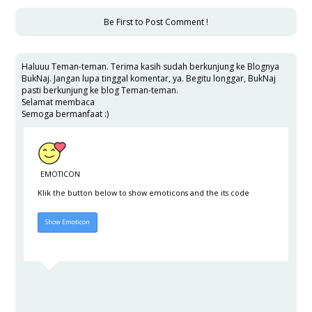
Be First to Post Comment !
Haluuu Teman-teman. Terima kasih sudah berkunjung ke Blognya
BukNaj. Jangan lupa tinggal komentar, ya. Begitu longgar, BukNaj
pasti berkunjung ke blog Teman-teman.
Selamat membaca
Semoga bermanfaat :)
EMOTICON
Klik the button below to show emoticons and the its code
Hide Emoticon
Show Emoticon