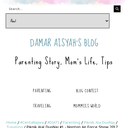
DAMAR AISYAH'S BLOG
Parenting Story, Mom's Life, Tips
PARENTING
BLOG CONTEST
TRAVELING
MOMMIES WORLD
Home
/
#CeritaNajwa
/
#DJATI
/
Parenting
/
Piknik Ala DuoNaj
/
Traveling
/
Piknik Alal DuoNaj #1 - Nonton Air Force Show 2017