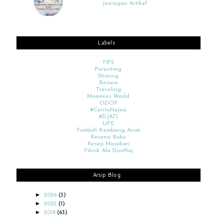
Joeragan Artikel
Labels
TIPS
Parenting
Sharing
Review
Traveling
Mommies World
ODOP
#CeritaNajwa
#DJATI
LIFE
Tumbuh Kembang Anak
Resensi Buku
Resep Masakan
Piknik Ala DuoNaj
Arsip Blog
►
2026
(3)
►
2025
(1)
►
2018
(63)