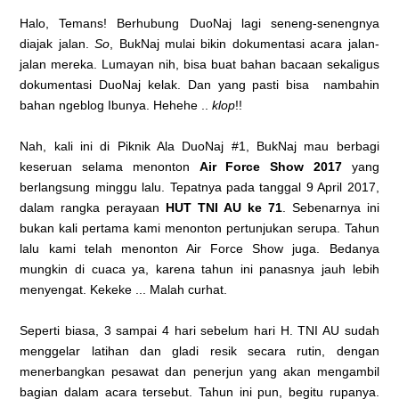
Halo, Temans! Berhubung DuoNaj lagi seneng-senengnya
diajak jalan.
So
, BukNaj mulai bikin dokumentasi acara jalan-
jalan mereka. Lumayan nih, bisa buat bahan bacaan sekaligus
dokumentasi DuoNaj kelak. Dan yang pasti bisa nambahin
bahan ngeblog Ibunya. Hehehe ..
klop
!!
Nah, kali ini di Piknik Ala DuoNaj #1, BukNaj mau berbagi
keseruan selama menonton
Air Force Show 2017
yang
berlangsung minggu lalu. Tepatnya pada tanggal 9 April 2017,
dalam rangka perayaan
HUT TNI AU ke 71
. Sebenarnya ini
bukan kali pertama kami menonton pertunjukan serupa. Tahun
lalu kami telah menonton Air Force Show juga. Bedanya
mungkin di cuaca ya, karena tahun ini panasnya jauh lebih
menyengat. Kekeke ... Malah curhat.
Seperti biasa, 3 sampai 4 hari sebelum hari H. TNI AU sudah
menggelar latihan dan gladi resik secara rutin, dengan
menerbangkan pesawat dan penerjun yang akan mengambil
bagian dalam acara tersebut. Tahun ini pun, begitu rupanya.