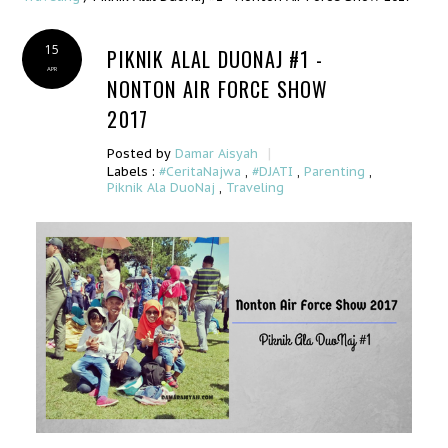
15
PIKNIK ALAL DUONAJ #1 -
APR
NONTON AIR FORCE SHOW
2017
|
Posted by
Damar Aisyah
Labels :
#CeritaNajwa
,
#DJATI
,
Parenting
,
Piknik Ala DuoNaj
,
Traveling