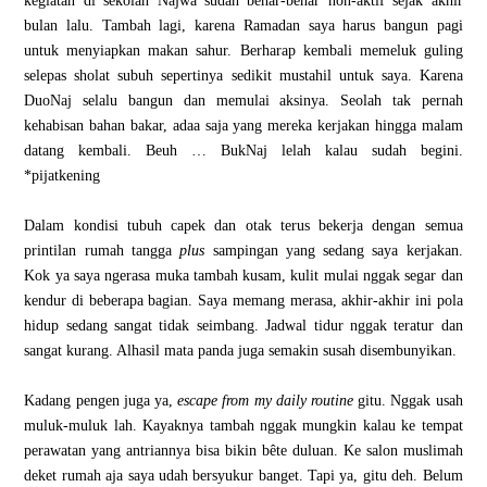
kegiatan di sekolah Najwa sudah benar-benar non-aktif sejak akhir
bulan lalu. Tambah lagi, karena Ramadan saya harus bangun pagi
untuk menyiapkan makan sahur. Berharap kembali memeluk guling
selepas sholat subuh sepertinya sedikit mustahil untuk saya. Karena
DuoNaj selalu bangun dan memulai aksinya. Seolah tak pernah
kehabisan bahan bakar, adaa saja yang mereka kerjakan hingga malam
datang kembali. Beuh … BukNaj lelah kalau sudah begini.
*pijatkening
Dalam kondisi tubuh capek dan otak terus bekerja dengan semua
printilan rumah tangga
plus
sampingan yang sedang saya kerjakan.
Kok ya saya ngerasa muka tambah kusam, kulit mulai nggak segar dan
kendur di beberapa bagian. Saya memang merasa, akhir-akhir ini pola
hidup sedang sangat tidak seimbang. Jadwal tidur nggak teratur dan
sangat kurang. Alhasil mata panda juga semakin susah disembunyikan.
Kadang pengen juga ya,
escape from my daily routine
gitu. Nggak usah
muluk-muluk lah. Kayaknya tambah nggak mungkin kalau ke tempat
perawatan yang antriannya bisa bikin bête duluan. Ke salon muslimah
deket rumah aja saya udah bersyukur banget. Tapi ya, gitu deh. Belum