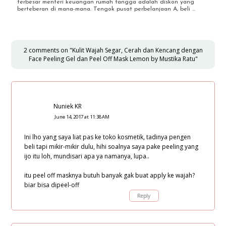
terbesar menteri keuangan rumah tangga adalah diskon yang
berteberan di mana-mana. Tengok pusat perbelanjaan A, beli …
2 comments on "Kulit Wajah Segar, Cerah dan Kencang dengan
Face Peeling Gel dan Peel Off Mask Lemon by Mustika Ratu"
Nuniek KR
June 14, 2017 at 11:38 AM
Ini lho yang saya liat pas ke toko kosmetik, tadinya pengen
beli tapi mikir-mikir dulu, hihi soalnya saya pake peeling yang
ijo itu loh, mundisari apa ya namanya, lupa..
itu peel off masknya butuh banyak gak buat apply ke wajah?
biar bisa dipeel-off
Reply