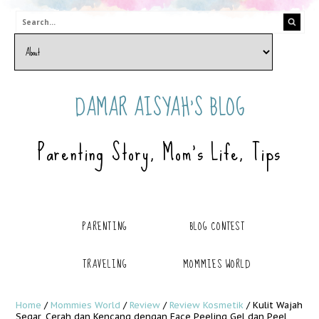
DAMAR AISYAH'S BLOG
Parenting Story, Mom's Life, Tips
PARENTING
BLOG CONTEST
TRAVELING
MOMMIES WORLD
Home
/
Mommies World
/
Review
/
Review Kosmetik
/
Kulit Wajah
Segar, Cerah dan Kencang dengan Face Peeling Gel dan Peel