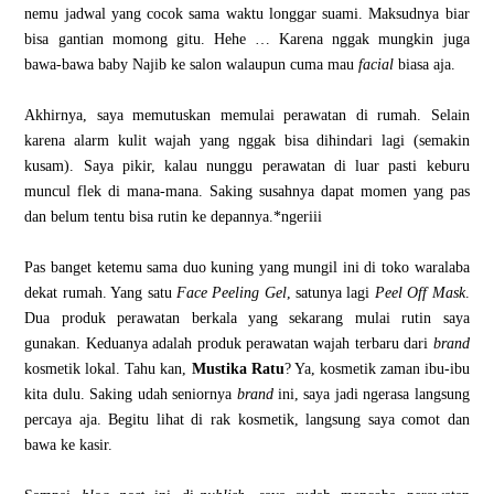
nemu jadwal yang cocok sama waktu longgar suami. Maksudnya biar
bisa gantian momong gitu. Hehe … Karena nggak mungkin juga
bawa-bawa baby Najib ke salon walaupun cuma mau
facial
biasa aja.
Akhirnya, saya memutuskan memulai perawatan di rumah. Selain
karena alarm kulit wajah yang nggak bisa dihindari lagi (semakin
kusam). Saya pikir, kalau nunggu perawatan di luar pasti keburu
muncul flek di mana-mana. Saking susahnya dapat momen yang pas
dan belum tentu bisa rutin ke depannya.*ngeriii
Pas banget ketemu sama duo kuning yang mungil ini di toko waralaba
dekat rumah. Yang satu
Face Peeling Gel
, satunya lagi
Peel Off Mask
.
Dua produk perawatan berkala yang sekarang mulai rutin saya
gunakan. Keduanya adalah produk perawatan wajah terbaru dari
brand
kosmetik lokal. Tahu kan,
Mustika Ratu
? Ya, kosmetik zaman ibu-ibu
kita dulu. Saking udah seniornya
brand
ini, saya jadi ngerasa langsung
percaya aja. Begitu lihat di rak kosmetik, langsung saya comot dan
bawa ke kasir.