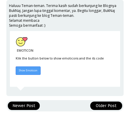
Haluuu Teman-teman. Terima kasih sudah berkunjung ke Blognya
BukNaj. Jangan lupa tinggal komentar, ya. Begitu longgar, BukNaj
pasti berkunjung ke blog Teman-teman.
Selamat membaca
Semoga bermanfaat :)
EMOTICON
Klik the button below to show emoticons and the its code
Hide Emoticon
Show Emoticon
Newer Post
Older Post