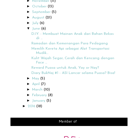
►
November
(11)
►
October
(13)
►
September
(5)
►
August
(21)
►
July
(6)
▼
June
(6)
D.I.Y. - Membuat Mainan Anak dari Bahan Bekas
di ...
Ramadan dan Kemenangan Para Pedagang
Memilih Kereta Api sebagai Alat Transportasi
Mudik...
Kulit Wajah Segar, Cerah dan Kencang dengan
Face ...
Reward Puasa untuk Anak, Yay or Nay?
Diary BukNaj #1 - ASI Lancar selama Puasa? Bisa!
►
May
(5)
►
April
(7)
►
March
(10)
►
February
(8)
►
January
(5)
►
2016
(18)
Member of