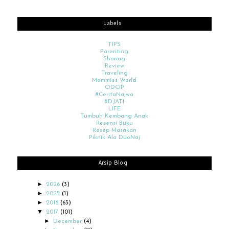
Labels
TIPS
Parenting
Sharing
Review
Traveling
Mommies World
ODOP
#CeritaNajwa
#DJATI
LIFE
Tumbuh Kembang Anak
Resensi Buku
Resep Masakan
Piknik Ala DuoNaj
Arsip Blog
►
2026
(3)
►
2025
(1)
►
2018
(63)
▼
2017
(101)
►
December
(4)